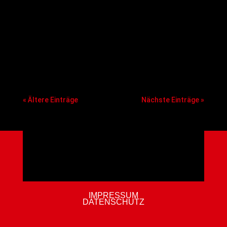
Die ROTH Energie BBA GIESSEN 46ers holen mit
Marcus Krapp einen altbekannten Trainer zurück
für die Position des JBBL-Headcoaches. Der A-
Lizenzinhaber wird neuer Headcoach der JBBL-
Mannschaft der Mittelhessen. Diesen Posten
hatte er bereits zweimal für mehrere Jahre inne.
« Ältere Einträge
Nächste Einträge »
IMPRESSUM
DATENSCHUTZ