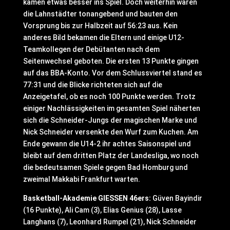
kamen etwas besser ins Spiel. Doch weiterhin waren
die Lahnstädter tonangebend und bauten den
Vorsprung bis zur Halbzeit auf 56:23 aus. Kein
anderes Bild bekamen die Eltern und einige U12-
Teamkollegen der Debütanten nach dem
Seitenwechsel geboten. Die ersten 13 Punkte gingen
auf das BBA-Konto. Vor dem Schlussviertel stand es
77:31 und die Blicke richteten sich auf die
Anzeigetafel, ob es noch 100 Punkte werden. Trotz
einiger Nachlässigkeiten im gesamten Spiel näherten
sich die Schneider-Jungs der magischen Marke und
Nick Schneider versenkte den Wurf zum Kuchen. Am
Ende gewann die U14-2 ihr achtes Saisonspiel und
bleibt auf dem dritten Platz der Landesliga, wo noch
die bedeutsamen Spiele gegen Bad Homburg und
zweimal Makkabi Frankfurt warten.
Basketball-Akademie GIESSEN 46ers:
Güven Bayindir
(16 Punkte), Ali Cam (3), Elias Genius (28), Lasse
Langhans (7), Leonhard Rumpel (21), Nick Schneider