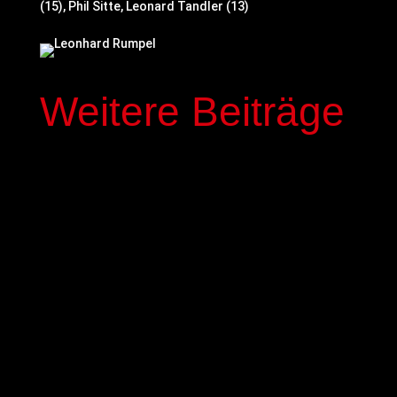
(15), Phil Sitte, Leonard Tandler (13)
Weitere Beiträge
Die Basketball-Akademie GIESSEN 46ers treiben
ihre Professionaliserung voran und haben einen
dritten hauptamtlichen Basketball-Trainer
eingestellt. Mit Patrick Unger kommt ein
ausgewiesener Fachmann zurück ins
mittelhessische Talentprogramm, wo er neben
der NBBL auch das Player Development