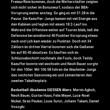
Freiwurflinie kommen, doch die Wetterstädter zeigten
sich nicht sicher im Bonuswurf, sodass der BBA-
Vorsprung weiter anstieg. So ging es mit 51:28 in die
Pause. Die Kaeuffer-Jungs kamen mit viel Energie aus
den Kabinen und legten mit einem 18:2-Lauf los.
Während die Offensive weiter auf Touren blieb, ließ die
Defensive bei annähernd 40 Punkten Vorsprung etwas
nach und Lich kam wieder zu Punkten. Doch mit 34
Zählern im dritten Viertel konnten sich die Gießener
bis auf 85:45 absetzen. Es häuften sich im
Schlussabschnitt nochmals die Fouls, doch Teddy
Kaeuffer konnte viel wechseln und Neoh Bauer sorgte
für den 100er. Mit 106:58 fuhren die Akademie-Jungs
den sechsten Saisonsieg ein und zementieren den
zweiten Tabellenplatz.
Basketball-Akademie GIESSEN 46ers:
Marvin Agboh,
Neoh Bauer, Gustav Haas, Felix Meyer, Luca-Noel
Nickel, Siran Peuker, Louis Sutor, Johann Takam, Daniel
Vosoghi