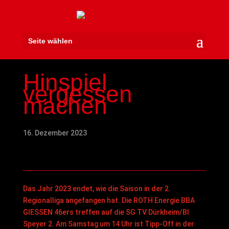
Seite wählen
Hinspiel
vergessen
machen
16. Dezember 2023
Das Jahr 2023 endet, wie die Saison in der 2.
Regionalliga angefangen hat. Die ROTH Energie BBA
GIESSEN 46ers treffen auf die SG TV Dürkheim/BI
Speyer 2. Am Samstag um 14 Uhr ist Tipp-Off in der