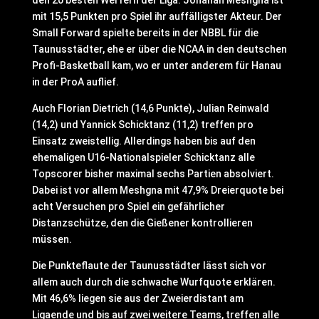
den 20 besten Werfern der Liga. Jonahan Meshgna ist
mit 15,5 Punkten pro Spiel ihr auffälligster Akteur. Der
Small Forward spielte bereits in der NBBL für die
Taunusstädter, ehe er über die NCAA in den deutschen
Profi-Basketball kam, wo er unter anderem für Hanau
in der ProA auflief.
Auch Florian Dietrich (14,6 Punkte), Julian Reinwald
(14,2) und Yannick Schicktanz (11,2) treffen pro
Einsatz zweistellig. Allerdings haben bis auf den
ehemaligen U16-Nationalspieler Schicktanz alle
Topscorer bisher maximal sechs Partien absolviert.
Dabei ist vor allem Meshgna mit 47,9% Dreierquote bei
acht Versuchen pro Spiel ein gefährlicher
Distanzschütze, den die Gießener kontrollieren
müssen.
Die Punkteflaute der Taunusstädter lässt sich vor
allem auch durch die schwache Wurfquote erklären.
Mit 46,6% liegen sie aus der Zweierdistant am
Ligaende und bis auf zwei weitere Teams, treffen alle