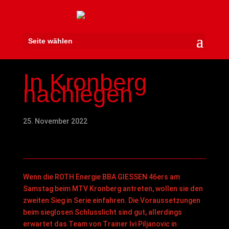
Seite wählen
In Kronberg
nachlegen
25. November 2022
Wenn die ROTH Energie BBA GIESSEN 46ers am
Samstag beim MTV Kronberg antreten, wollen sie den
zweiten Sieg in Serie einfahren. Die Voraussetzungen
beim sieglosen Schlusslicht sind gut, allerdings
erwartet das Team von Trainer Ivi Piljanovic in