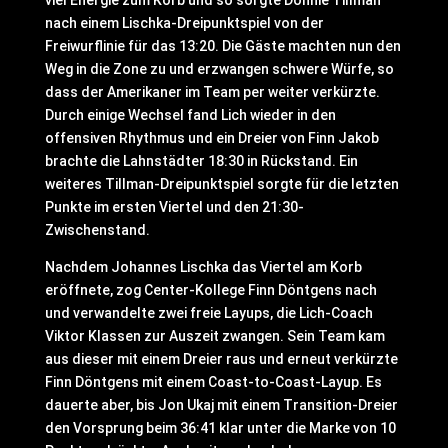
viel Energie zum Korb und so sorgte Donnie Tillman
nach einem Lischka-Dreipunktspiel von der
Freiwurflinie für das 13:20. Die Gäste machten nun den
Weg in die Zone zu und erzwangen schwere Würfe, so
dass der Amerikaner im Team per weiter verkürzte.
Durch einige Wechsel fand Lich wieder in den
offensiven Rhythmus und ein Dreier von Finn Jakob
brachte die Lahnstädter 18:30 in Rückstand. Ein
weiteres Tillman-Dreipunktspiel sorgte für die letzten
Punkte im ersten Viertel und den 21:30-
Zwischenstand.
Nachdem Johannes Lischka das Viertel am Korb
eröffnete, zog Center-Kollege Finn Döntgens nach
und verwandelte zwei freie Layups, die Lich-Coach
Viktor Klassen zur Auszeit zwangen. Sein Team kam
aus dieser mit einem Dreier raus und erneut verkürzte
Finn Döntgens mit einem Coast-to-Coast-Layup. Es
dauerte aber, bis Jon Ukaj mit einem Transition-Dreier
den Vorsprung beim 36:41 klar unter die Marke von 10