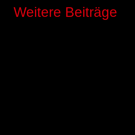
Weitere Beiträge
In der kommenden Saison stehen mit Elias
Genous und Luca-Noel Nickel zwei Spieler der
Basketball-Akademie GIESSEN 46ers im Profi-
Kader der GIESSEN 46ers. Die beiden 17-jährigen
NBBL-Spieler werden mit einem dreijährigen
Fördervertrag ausgestattet,