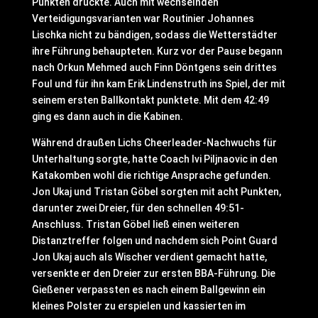
Punkten drückte. Auch mit wechselnden
Verteidigungsvarianten war Routinier Johannes
Lischka nicht zu bändigen, sodass die Wetterstädter
ihre Führung behaupteten. Kurz vor der Pause begann
nach Orkun Mehmed auch Finn Döntgens sein drittes
Foul und für ihn kam Erik Lindenstruth ins Spiel, der mit
seinem ersten Ballkontakt punktete. Mit dem 42:49
ging es dann auch in die Kabinen.
Während draußen Lichs Cheerleader-Nachwuchs für
Unterhaltung sorgte, hatte Coach Ivi Piljnaovic in den
Katakomben wohl die richtige Ansprache gefunden.
Jon Ukaj und Tristan Göbel sorgten mit acht Punkten,
darunter zwei Dreier, für den schnellen 49:51-
Anschluss. Tristan Göbel ließ einen weiteren
Distanztreffer folgen und nachdem sich Point Guard
Jon Ukaj auch als Wischer verdient gemacht hatte,
versenkte er den Dreier zur ersten BBA-Führung. Die
Gießener verpassten es nach einem Ballgewinn ein
kleines Polster zu erspielen und kassierten im