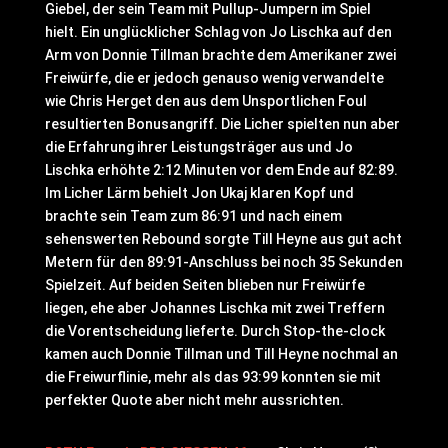
Giebel, der sein Team mit Pullup-Jumpern im Spiel
hielt. Ein unglücklicher Schlag von Jo Lischka auf den
Arm von Donnie Tillman brachte dem Amerikaner zwei
Freiwürfe, die er jedoch genauso wenig verwandelte
wie Chris Herget den aus dem Unsportlichen Foul
resultierten Bonusangriff. Die Licher spielten nun aber
die Erfahrung ihrer Leistungsträger aus und Jo
Lischka erhöhte 2:12 Minuten vor dem Ende auf 82:89.
Im Licher Lärm behielt Jon Ukaj klaren Kopf und
brachte sein Team zum 86:91 und nach einem
sehenswerten Rebound sorgte Till Heyne aus gut acht
Metern für den 89:91-Anschluss bei noch 35 Sekunden
Spielzeit. Auf beiden Seiten blieben nur Freiwürfe
liegen, ehe aber Johannes Lischka mit zwei Treffern
die Vorentscheidung lieferte. Durch Stop-the-clock
kamen auch Donnie Tillman und Till Heyne nochmal an
die Freiwurflinie, mehr als das 93:99 konnten sie mit
perfekter Quote aber nicht mehr aussrichten.