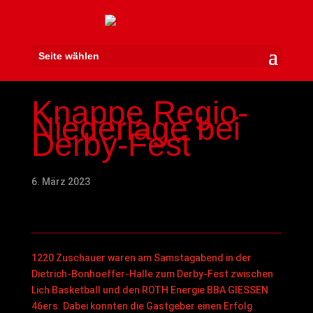
Seite wählen
Knappe Regio-
Niederlage bei
Derby-Fest
6. März 2023
1220 Zuschauer waren am Samstagabend in der
Dietrich-Bonhoeffer-Halle zum Derby-Fest zwischen
Lich Basketball und den ROTH Energie BBA GIESSEN
46ers. Dabei konnten die Gastgeber einen Erfolg