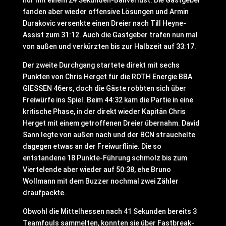
nur mit einem 24 Sekunden-Ballverlust. Die Gastgeber
fanden aber wieder offensive Lösungen und Armin
Durakovic versenkte einen Dreier nach Till Heyne-
Assist zum 31:12. Auch die Gastgeber trafen nun mal
von außen und verkürzten bis zur Halbzeit auf 33:17.
Der zweite Durchgang startete direkt mit sechs
Punkten von Chris Herget für die ROTH Energie BBA
GIESSEN 46ers, doch die Gäste robbten sich über
Freiwürfe ins Spiel. Beim 44:32 kam die Partie in eine
kritische Phase, in der direkt wieder Kapitän Chris
Herget mit einem getroffenen Dreier übernahm. David
Sann legte von außen nach und der BCN strauchelte
dagegen etwas an der Freiwurflinie. Die so
entstandene 18 Punkte-Führung schmolz bis zum
Viertelende aber wieder auf 50:38, ehe Bruno
Wollmann mit dem Buzzer nochmal zwei Zähler
draufpackte.
Obwohl die Mittelhessen nach 41 Sekunden bereits 3
Teamfouls sammelten, konnten sie über Fastbreak-