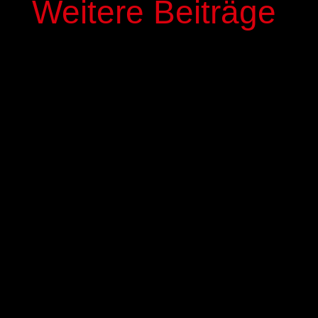
Weitere Beiträge
Ein Angebot, das trotz großer Hitze mit großem
Interesse angenommen wurde, haben die
Basketball-Akademie GIESSEN 46ers am Montag
gestartet. Rund 100 Spieler und Eltern kamen
zum Infoabend zu den Themen medizinische
Prophylaxe und Ernährung im Leistungssport. Dr.
Wolfgang Leutheuser und Niklas Bott holten die
Spieler der U14-, U16, JBBL- und NBBL-
Mannschaften ab und brachte ihnen die Themen
in kurzweiligen zwei Stunden nahe.