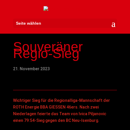
Seite wählen
Souveräner
Regio-Sieg
21. November 2023
Wichtiger Sieg für die Regionalliga-Mannschaft der
ROTH Energie BBA GIESSEN 46ers. Nach zwei
Niederlagen feierte das Team von Ivica Piljanovic
einen 79:54-Sieg gegen den BC Neu-Isenburg.