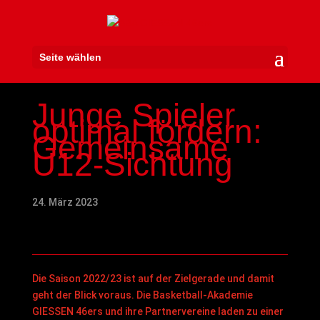
Seite wählen
Junge Spieler
optimal fördern:
Gemeinsame
U12-Sichtung
24. März 2023
Die Saison 2022/23 ist auf der Zielgerade und damit
geht der Blick voraus. Die Basketball-Akademie
GIESSEN 46ers und ihre Partnervereine laden zu einer