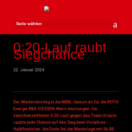
Seite wählen
0:20-Lauf raubt
Siegchance
22. Januar 2024
Der Wiedereinstieg in die NBBL-Saison ist für die ROTH
Energie BBA GIESSEN 46ers misslungen. Ein
zwischenzeitlicher 0:20-Lauf gegen das Team Ursprin
raubte jede Chance auf den Sieg beim Vorjahres-
Halbfinalisten. Am Ende fiel die Niederlage mit 56:88