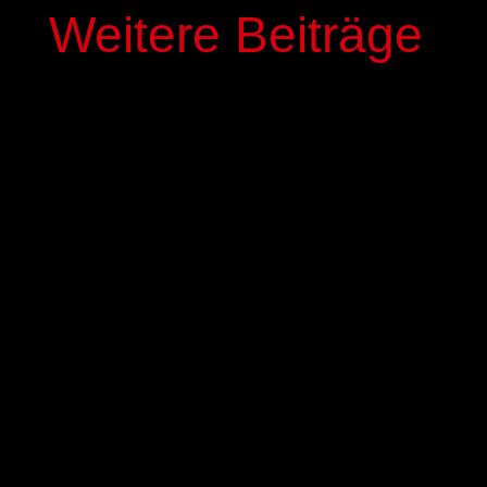
Weitere Beiträge
In der kommenden Saison stehen mit Elias
Genous und Luca-Noel Nickel zwei Spieler der
Basketball-Akademie GIESSEN 46ers im Profi-
Kader der GIESSEN 46ers. Die beiden 17-jährigen
NBBL-Spieler werden mit einem dreijährigen
Fördervertrag ausgestattet,