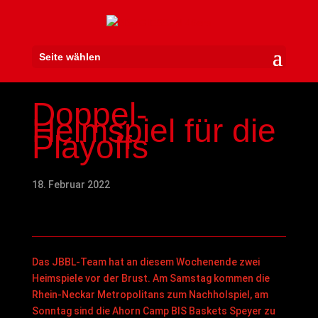
Seite wählen
Doppel-
Heimspiel für die
Playoffs
18. Februar 2022
Das JBBL-Team hat an diesem Wochenende zwei
Heimspiele vor der Brust. Am Samstag kommen die
Rhein-Neckar Metropolitans zum Nachholspiel, am
Sonntag sind die Ahorn Camp BIS Baskets Speyer zu