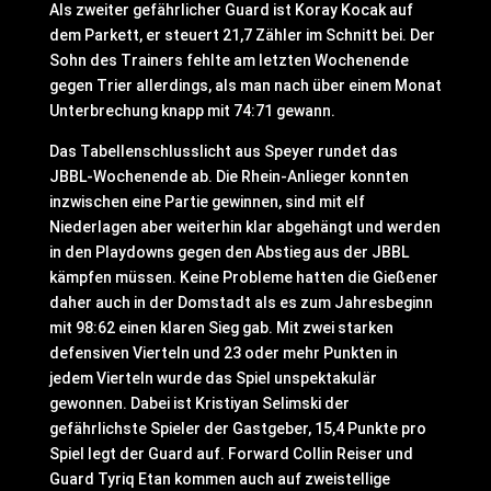
Als zweiter gefährlicher Guard ist Koray Kocak auf
dem Parkett, er steuert 21,7 Zähler im Schnitt bei. Der
Sohn des Trainers fehlte am letzten Wochenende
gegen Trier allerdings, als man nach über einem Monat
Unterbrechung knapp mit 74:71 gewann.
Das Tabellenschlusslicht aus Speyer rundet das
JBBL-Wochenende ab. Die Rhein-Anlieger konnten
inzwischen eine Partie gewinnen, sind mit elf
Niederlagen aber weiterhin klar abgehängt und werden
in den Playdowns gegen den Abstieg aus der JBBL
kämpfen müssen. Keine Probleme hatten die Gießener
daher auch in der Domstadt als es zum Jahresbeginn
mit 98:62 einen klaren Sieg gab. Mit zwei starken
defensiven Vierteln und 23 oder mehr Punkten in
jedem Vierteln wurde das Spiel unspektakulär
gewonnen. Dabei ist Kristiyan Selimski der
gefährlichste Spieler der Gastgeber, 15,4 Punkte pro
Spiel legt der Guard auf. Forward Collin Reiser und
Guard Tyriq Etan kommen auch auf zweistellige