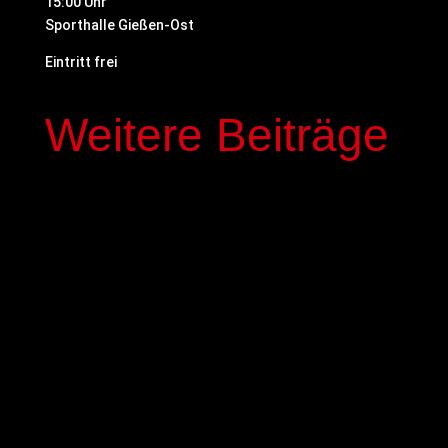
15:00 Uhr
Sporthalle Gießen-Ost
Eintritt frei
Weitere Beiträge
In der kommenden Saison stehen mit Elias
Genous und Luca-Noel Nickel zwei Spieler der
Basketball-Akademie GIESSEN 46ers im Profi-
Kader der GIESSEN 46ers. Die beiden 17-jährigen
NBBL-Spieler werden mit einem dreijährigen