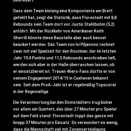
beisteuert.
Dass dem Team bislang eine Kompontente am Brett
gefehlt hat, zeigt die Statistik, dass Florestedt mit 8,8
Rebounds sein Team dort vor Justin Stahlbohm (5,2)
anführt. Mit der Rückkehr von Amerikaner Keith
Sherrill könnte diese Baustelle aber auch besser
beackert werden. Das Team von Ivi Piljanovic rechnet
zwar mit viel Spielzeit für den Routinier, der im letzten
Jahr 19,4 Punkte und 11,5 Rebounds anschreiben ließ,
werden sich aber in der Halle überraschen lassen, ob
er einsatzbereit ist. Treuen 46ers-Fans dürfte er von
seinem Engagement 2014/15 in Cuxhaven bekannt
sein. Seit dem ProA-Jahr ist er regelmäßig Topscorer
in der Regionalliga.
Die Verantwortung bei den Domstädtern trug bisher
vor allem ein Quintett, das über 27 Minuten pro Spieler
auf dem Feld stand. Florestedt toppt das ganze mit
knapp 37 Minuten pro Einsatz. So verwundert es wenig,
dass die Mannschaft viel mit Zonenverteidigung