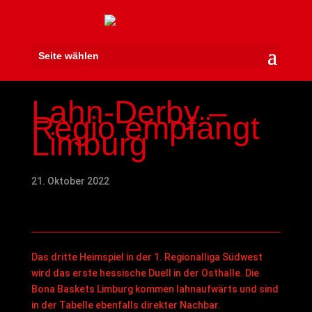
Seite wählen
Lahn-Derby –
Regio empfängt
Limburg
21. Oktober 2022
Das dritte Heimspiel in der 1. Regionalliga Südwest
wird das erste hessische Duell in der Osthalle. Die
Bona Baskets Limburg kommen lahnaufwärts und sind
in der Tabelle ebenfalls direkter Nachbar.