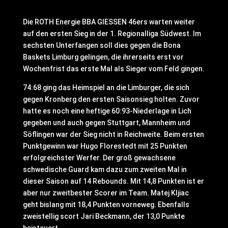
Die ROTH Energie BBA GIESSEN 46ers warten weiter
auf den ersten Sieg in der 1. Regionalliga Südwest. Im
sechsten Unterfangen soll dies gegen die Bona
Baskets Limburg gelingen, die ihrerseits erst vor
Wochenfrist das erste Mal als Sieger vom Feld gingen.
74:68 ging das Heimspiel an die Limburger, die sich
gegen Kronberg den ersten Saisonsieg holten. Zuvor
hatte es noch eine heftige 60:93-Niederlage in Lich
gegeben und auch gegen Stuttgart, Mannheim und
Söflingen war der Sieg nicht in Reichweite. Beim ersten
Punktgewinn war Hugo Florestedt mit 25 Punkten
erfolgreichster Werfer. Der groß gewachsene
schwedische Guard kam dazu zum zweiten Mal in
dieser Saison auf 14 Rebounds. Mit 14,8 Punkten ist er
aber nur zweitbester Scorer im Team. Matej Kljiac
geht bislang mit 18,4 Punkten vorneweg. Ebenfalls
zweistellig scort Jari Beckmann, der 13,0 Punkte