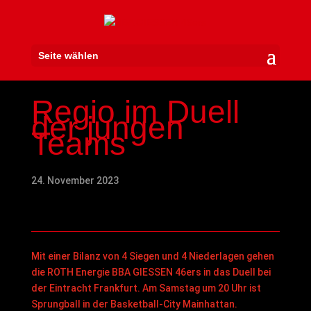
Seite wählen
Regio im Duell
der jungen
Teams
24. November 2023
Mit einer Bilanz von 4 Siegen und 4 Niederlagen gehen
die ROTH Energie BBA GIESSEN 46ers in das Duell bei
der Eintracht Frankfurt. Am Samstag um 20 Uhr ist
Sprungball in der Basketball-City Mainhattan.