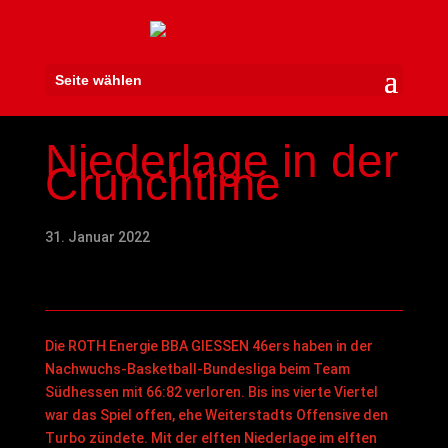
Seite wählen
Niederlage in der
Crunchtime
31. Januar 2022
Die ROTH Energie BBA GIESSEN 46ers haben in der
Nachwuchs-Basketball-Bundesliga beim Team
Südhessen mit 66:82 verloren. Bis ins vierte Viertel
war das Spiel offen, ehe Weiterstadts Offensive den
Turbo zündete. Mit der elften Niederlage im elften