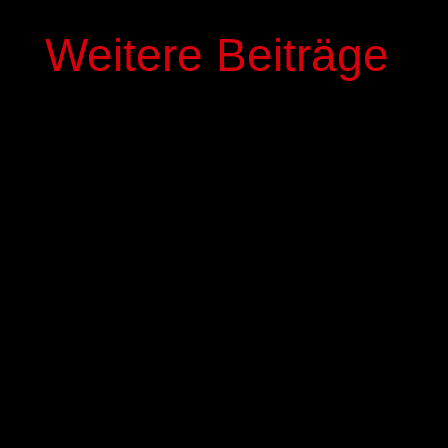
Weitere Beiträge
In der kommenden Saison stehen mit Elias
Genous und Luca-Noel Nickel zwei Spieler der
Basketball-Akademie GIESSEN 46ers im Profi-
Kader der GIESSEN 46ers. Die beiden 17-jährigen
NBBL-Spieler werden mit einem dreijährigen
Fördervertrag ausgestattet,