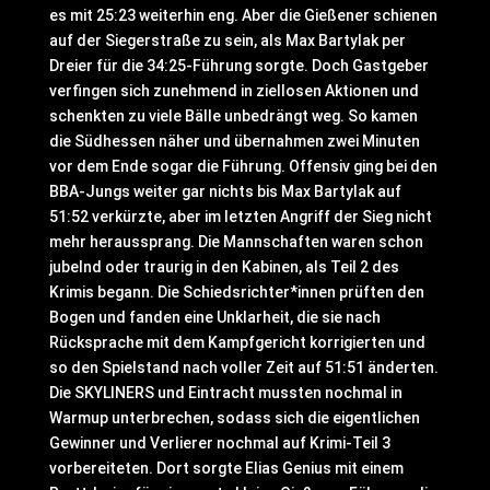
es mit 25:23 weiterhin eng. Aber die Gießener schienen
auf der Siegerstraße zu sein, als Max Bartylak per
Dreier für die 34:25-Führung sorgte. Doch Gastgeber
verfingen sich zunehmend in ziellosen Aktionen und
schenkten zu viele Bälle unbedrängt weg. So kamen
die Südhessen näher und übernahmen zwei Minuten
vor dem Ende sogar die Führung. Offensiv ging bei den
BBA-Jungs weiter gar nichts bis Max Bartylak auf
51:52 verkürzte, aber im letzten Angriff der Sieg nicht
mehr heraussprang. Die Mannschaften waren schon
jubelnd oder traurig in den Kabinen, als Teil 2 des
Krimis begann. Die Schiedsrichter*innen prüften den
Bogen und fanden eine Unklarheit, die sie nach
Rücksprache mit dem Kampfgericht korrigierten und
so den Spielstand nach voller Zeit auf 51:51 änderten.
Die SKYLINERS und Eintracht mussten nochmal in
Warmup unterbrechen, sodass sich die eigentlichen
Gewinner und Verlierer nochmal auf Krimi-Teil 3
vorbereiteten. Dort sorgte Elias Genius mit einem