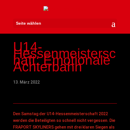
Seite wählen
U14-
Hessenmeistersc
haft: Emotionale
Achterbahn
13. März 2022
Den Samstag der U14-Hessenmeisterschaft 2022
werden die Beteiligten so schnell nicht vergessen. Die
FRAPORT SKYLINERS gehen mit drei klaren Siegen als