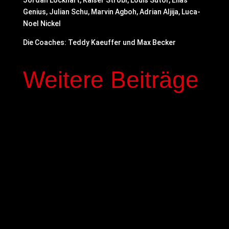
Jordan Lockhart, Kaiser Strobl, Louis Sutor, Elias
Genius, Julian Schu, Marvin Agboh, Adrian Aljija, Luca-
Noel Nickel
Die Coaches: Teddy Kaeuffer und Max Becker
Weitere Beiträge
In der kommenden Saison stehen mit Elias
Genous und Luca-Noel Nickel zwei Spieler der
Basketball-Akademie GIESSEN 46ers im Profi-
Kader der GIESSEN 46ers. Die beiden 17-jährigen
NBBL-Spieler werden mit einem dreijährigen
Fördervertrag ausgestattet,