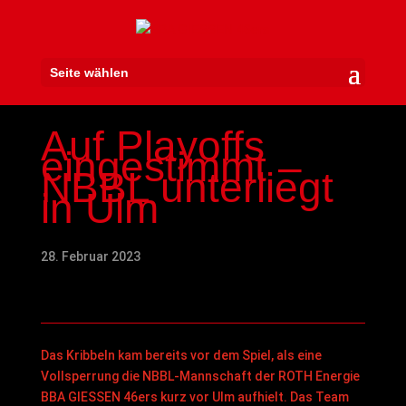
Seite wählen
Auf Playoffs
eingestimmt –
NBBL unterliegt
in Ulm
28. Februar 2023
Das Kribbeln kam bereits vor dem Spiel, als eine
Vollsperrung die NBBL-Mannschaft der ROTH Energie
BBA GIESSEN 46ers kurz vor Ulm aufhielt. Das Team