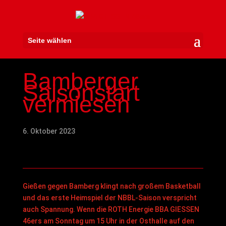
Seite wählen
Bamberger
Saisonstart
vermiesen
6. Oktober 2023
Gießen gegen Bamberg klingt nach großem Basketball
und das erste Heimspiel der NBBL-Saison verspricht
auch Spannung. Wenn die ROTH Energie BBA GIESSEN
46ers am Sonntag um 15 Uhr in der Osthalle auf den