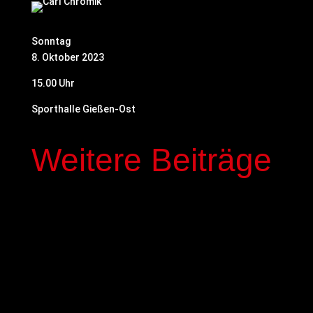
Sonntag
8. Oktober 2023
15.00 Uhr
Sporthalle Gießen-Ost
Weitere Beiträge
In der kommenden Saison stehen mit Elias
Genous und Luca-Noel Nickel zwei Spieler der
Basketball-Akademie GIESSEN 46ers im Profi-