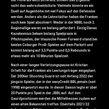
der Höhe als auch Differenz scheint das Ergebnis
nicht das wahrscheinlichste. Vielmehr könnte es ein
Duell auf Augenhöhe mit viel Fokus auf der Defensive
werden. Anders als die Lahnstädter haben die Franken
noch kein Spiel absolviert. Weder in der NBBL noch 2.
Regionalliga waren sie bislang gefordert. Einzig Danas
Kazakevicius bekam bislang Spielpraxis in
Pflichtspielen, der litauische Power Forward stand bei
beiden Coburger ProB-Spielen auf dem Parkett und
kommt bislang auf 3,5 Punkte und 0,5 Rebounds in
etwas mehr als 10 Minuten Spielzeit.
Nach einer langen Verletzungspause ist Kristian
Ortelli für die Franken als Leistungsträger eingeplant.
Der 2006er Shooting Guard ist seit Anfang 2022 der
jüngste Spieler, der in der easyCredit BBL jemals (seit
1998) eingesetzt wurde. In dieser Saison legte er über
20 Punkte pro Spiel in der JBBL auf. Auf den
Gaurdpositionen werden die Mittelhessen zudem auf
einen alten Bekannten treffen. Ebenfalls 2021/22