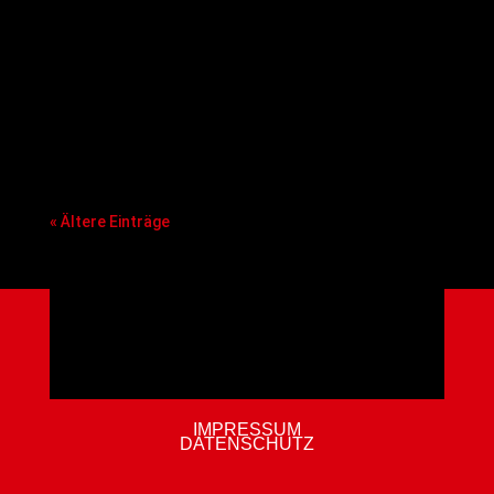
Strukturen mit einigen bekannten heimischen
Basketball-Gesichtern. Davon erhofft sich die
BBA die notwendige Schlagkraft, um die
nächsten von allen Nachwuchsstandorten der
BBL, ProA und ProB geforderten
Professionalisierungsschritte mitgehen zu
können.
« Ältere Einträge
IMPRESSUM
DATENSCHUTZ