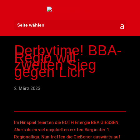
Seite wählen
Derbytime! BBA-
Regio will
zweiten Sieg
gegen Lich
2. März 2023
Im Hinspiel feierten die ROTH Energie BBA GIESSEN
46ers ihren viel umjubelten ersten Sieg in der 1.
Regionalliga. Nun treffen die Gießener auswärts auf