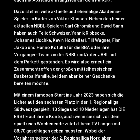
auch mit Abstand am längsten auf dem Parkett.
Dazu stehen viele aktuelle und ehemalige Akademie-
Spieler im Kader von Viktor Klassen. Neben den beiden
aktuellen NBBL-Spielern Carl Chromik und David Sann
haben auch Felix Schweizer, Yannik Ribbecke,
Johannes Lischka, Kevin Hoxhallari, Till Wagner, Finn
Jakob und Hanno Kotulla für die BBA oder ihre
Vorgänger-Teams in der NBBL und/oder JBBL auf
dem Parkett gestanden. Es wird also erneut ein
Zusammentreffen der großen mittelhessischen
Basketballfamilie, bei dem aber keiner Geschenke
bereiten möchte.
Mit einem famosen Start ins Jahr 2023 haben sich die
Licher auf den sechsten Platz in der 1. Regionalliga
Südwest gespielt. 10 Siege und 10 Niederlagen hat DIE
ERSTE auf ihrem Konto, auch wenn sie sich vor dem
spielfreien Wochenende zuletzt beim TV Langen mit
88:70 geschlagen geben mussten. Wobei der
Vorjahresmeister der 2. Regionalliga Nord aber