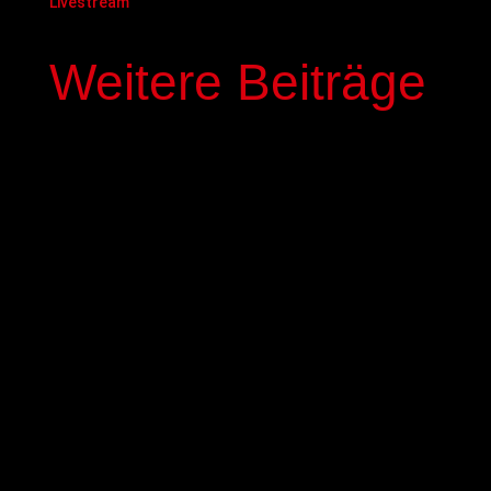
Livestream
Weitere Beiträge
In der kommenden Saison stehen mit Elias
Genous und Luca-Noel Nickel zwei Spieler der
Basketball-Akademie GIESSEN 46ers im Profi-
Kader der GIESSEN 46ers. Die beiden 17-jährigen
NBBL-Spieler werden mit einem dreijährigen
Fördervertrag ausgestattet,