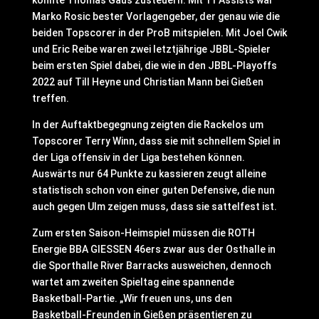
konnte Thomas Gaus zusteuern. Mit 11 Assists war
Marko Rosic bester Vorlagengeber, der genau wie die
beiden Topscorer in der ProB mitspielen. Mit Joel Cwik
und Eric Reibe waren zwei letztjährige JBBL-Spieler
beim ersten Spiel dabei, die wie in den JBBL-Playoffs
2022 auf Till Heyne und Christian Mann bei Gießen
treffen.
In der Auftaktbegegnung zeigten die Rackelos um
Topscorer Terry Winn, dass sie mit schnellem Spiel in
der Liga offensiv in der Liga bestehen können.
Auswärts nur 64 Punkte zu kassieren zeugt alleine
statistisch schon von einer guten Defensive, die nun
auch gegen Ulm zeigen muss, dass sie sattelfest ist.
Zum ersten Saison-Heimspiel müssen die ROTH
Energie BBA GIESSEN 46ers zwar aus der Osthalle in
die Sporthalle River Barracks ausweichen, dennoch
wartet am zweiten Spieltag eine spannende
Basketball-Partie. „Wir freuen uns, uns den
Basketball-Freunden in Gießen präsentieren zu