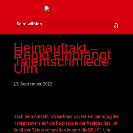
Seite wählen
Heimauftakt –
Regio empfängt
Talentschmiede
Ulm
23. September 2022
Nach dem Auftakt in Saarlouis wartet am Samstag die
Heimpremiere auf die Rackelos in der Regionalliga. Im
Duell der Talentschmieden kommt die BBU 01 Ulm