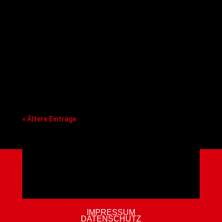
seinen Vorstand neu aufgestellt und stärkt die
sportliche Kompetenz und die personellen
Strukturen mit einigen bekannten heimischen
Basketball-Gesichtern. Davon erhofft sich die
BBA die notwendige Schlagkraft, um die
nächsten von allen Nachwuchsstandorten der
BBL, ProA und ProB geforderten
Professionalisierungsschritte mitgehen zu
können.
« Ältere Einträge
IMPRESSUM
DATENSCHUTZ