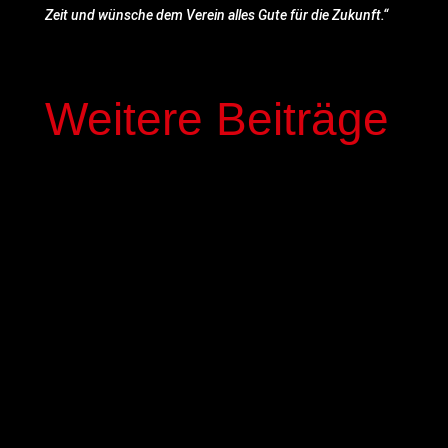
Zeit und wünsche dem Verein alles Gute für die Zukunft.“
Weitere Beiträge
In der kommenden Saison stehen mit Elias
Genous und Luca-Noel Nickel zwei Spieler der
Basketball-Akademie GIESSEN 46ers im Profi-
Kader der GIESSEN 46ers. Die beiden 17-jährigen
NBBL-Spieler werden mit einem dreijährigen
Fördervertrag ausgestattet,