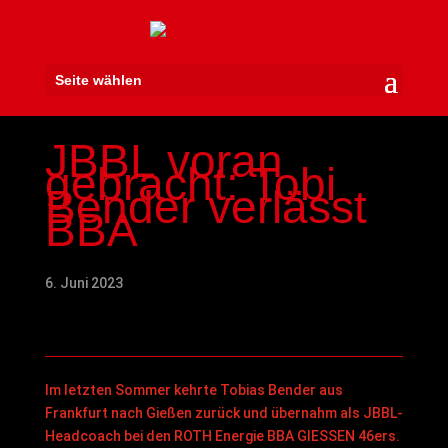
Seite wählen
JBBL voran
gebracht: Tobi
Bender verlässt
BBA
6. Juni 2023
Im letzten Sommer kehrte Tobias Bender aus
Frankfurt nach Gießen zurück und übernahm als JBBL-
Headcoach bei den ROTH Energie BBA GIESSEN 46ers.