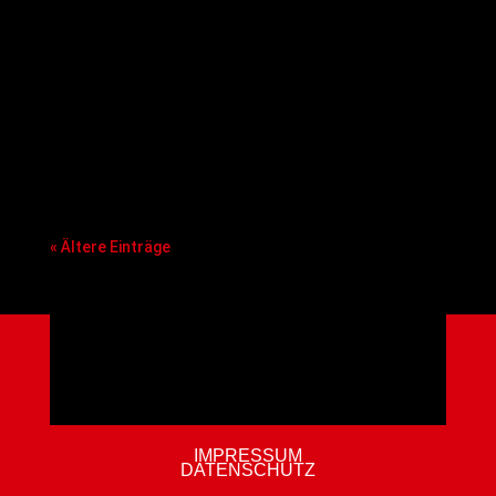
sportliche Kompetenz und die personellen
Strukturen mit einigen bekannten heimischen
Basketball-Gesichtern. Davon erhofft sich die
BBA die notwendige Schlagkraft, um die
nächsten von allen Nachwuchsstandorten der
BBL, ProA und ProB geforderten
Professionalisierungsschritte mitgehen zu
können.
« Ältere Einträge
IMPRESSUM
DATENSCHUTZ