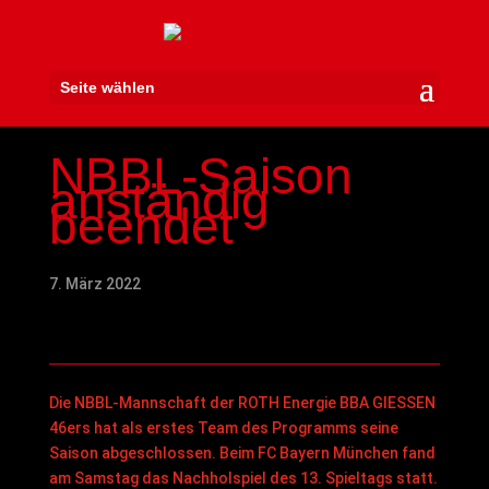
Seite wählen
NBBL-Saison
anständig
beendet
7. März 2022
Die NBBL-Mannschaft der ROTH Energie BBA GIESSEN
46ers hat als erstes Team des Programms seine
Saison abgeschlossen. Beim FC Bayern München fand
am Samstag das Nachholspiel des 13. Spieltags statt.