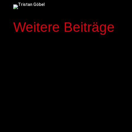
Weitere Beiträge
In der kommenden Saison stehen mit Elias
Genous und Luca-Noel Nickel zwei Spieler der
Basketball-Akademie GIESSEN 46ers im Profi-
Kader der GIESSEN 46ers. Die beiden 17-jährigen
NBBL-Spieler werden mit einem dreijährigen
Fördervertrag ausgestattet,