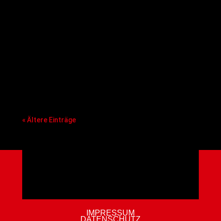
seinen Vorstand neu aufgestellt und stärkt die
sportliche Kompetenz und die personellen
Strukturen mit einigen bekannten heimischen
Basketball-Gesichtern. Davon erhofft sich die
BBA die notwendige Schlagkraft, um die
nächsten von allen Nachwuchsstandorten der
BBL, ProA und ProB geforderten
Professionalisierungsschritte mitgehen zu
können.
« Ältere Einträge
IMPRESSUM
DATENSCHUTZ