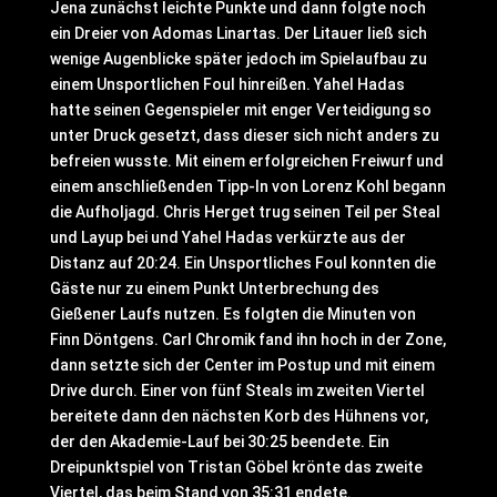
Jena zunächst leichte Punkte und dann folgte noch
ein Dreier von Adomas Linartas. Der Litauer ließ sich
wenige Augenblicke später jedoch im Spielaufbau zu
einem Unsportlichen Foul hinreißen. Yahel Hadas
hatte seinen Gegenspieler mit enger Verteidigung so
unter Druck gesetzt, dass dieser sich nicht anders zu
befreien wusste. Mit einem erfolgreichen Freiwurf und
einem anschließenden Tipp-In von Lorenz Kohl begann
die Aufholjagd. Chris Herget trug seinen Teil per Steal
und Layup bei und Yahel Hadas verkürzte aus der
Distanz auf 20:24. Ein Unsportliches Foul konnten die
Gäste nur zu einem Punkt Unterbrechung des
Gießener Laufs nutzen. Es folgten die Minuten von
Finn Döntgens. Carl Chromik fand ihn hoch in der Zone,
dann setzte sich der Center im Postup und mit einem
Drive durch. Einer von fünf Steals im zweiten Viertel
bereitete dann den nächsten Korb des Hühnens vor,
der den Akademie-Lauf bei 30:25 beendete. Ein
Dreipunktspiel von Tristan Göbel krönte das zweite
Viertel, das beim Stand von 35:31 endete.