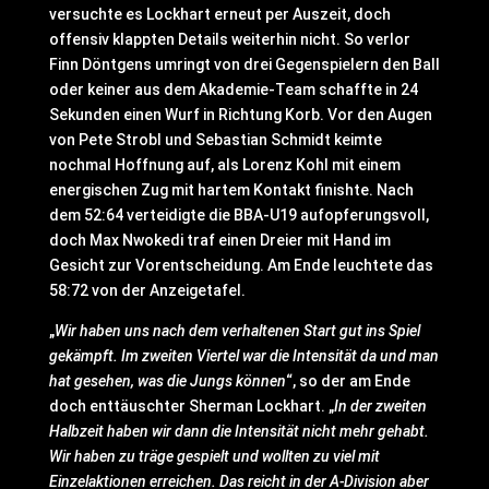
versuchte es Lockhart erneut per Auszeit, doch
offensiv klappten Details weiterhin nicht. So verlor
Finn Döntgens umringt von drei Gegenspielern den Ball
oder keiner aus dem Akademie-Team schaffte in 24
Sekunden einen Wurf in Richtung Korb. Vor den Augen
von Pete Strobl und Sebastian Schmidt keimte
nochmal Hoffnung auf, als Lorenz Kohl mit einem
energischen Zug mit hartem Kontakt finishte. Nach
dem 52:64 verteidigte die BBA-U19 aufopferungsvoll,
doch Max Nwokedi traf einen Dreier mit Hand im
Gesicht zur Vorentscheidung. Am Ende leuchtete das
58:72 von der Anzeigetafel.
„
Wir haben uns nach dem verhaltenen Start gut ins Spiel
gekämpft. Im zweiten Viertel war die Intensität da und man
hat gesehen, was die Jungs können
“, so der am Ende
doch enttäuschter Sherman Lockhart. „
In der zweiten
Halbzeit haben wir dann die Intensität nicht mehr gehabt.
Wir haben zu träge gespielt und wollten zu viel mit
Einzelaktionen erreichen. Das reicht in der A-Division aber