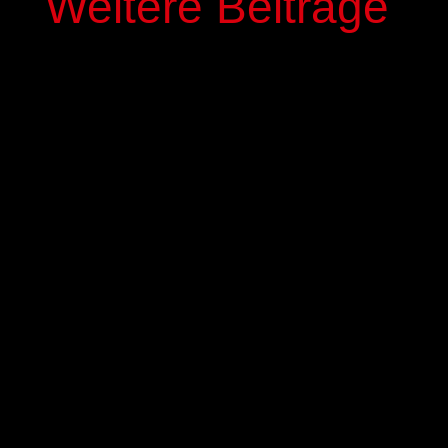
Weitere Beiträge
In der kommenden Saison stehen mit Elias
Genous und Luca-Noel Nickel zwei Spieler der
Basketball-Akademie GIESSEN 46ers im Profi-
Kader der GIESSEN 46ers. Die beiden 17-jährigen
NBBL-Spieler werden mit einem dreijährigen
Fördervertrag ausgestattet,
Im Sport ist Stillstand Rückschritt. Wir als