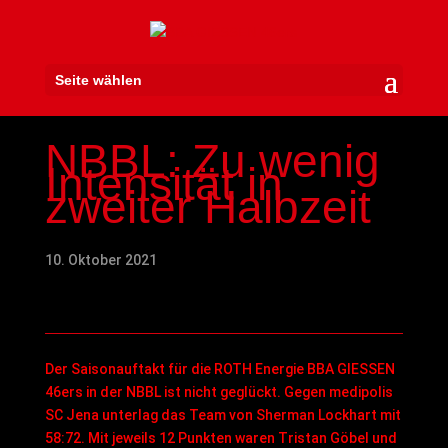
Seite wählen
NBBL: Zu wenig
Intensität in
zweiter Halbzeit
10. Oktober 2021
Der Saisonauftakt für die ROTH Energie BBA GIESSEN
46ers in der NBBL ist nicht geglückt. Gegen medipolis
SC Jena unterlag das Team von Sherman Lockhart mit
58:72. Mit jeweils 12 Punkten waren Tristan Göbel und