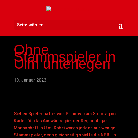
Seite wählen
Ohne
Stammspieler in
Ulm unterlegen
10. Januar 2023
Sieben Spieler hatte Ivica Piljanovic am Sonntag im
Kader für das Auswärtsspiel der Regionalliga-
Mannschaft in Ulm. Dabei waren jedoch nur wenige
Stammspieler, denn gleichzeitig spielte die NBBL in