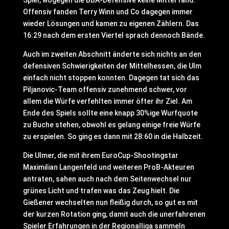
Spiel, wogegen die BBA-Defensive keine Mittel fand.
Offensiv fanden Terry Winn und Co dagegen immer
wieder Lösungen und kamen zu eigenen Zählern. Das
16:29 nach dem ersten Viertel sprach dennoch Bände.
Auch im zweiten Abschnitt änderte sich nichts an den
defensiven Schwierigkeiten der Mittelhessen, die Ulm
einfach nicht stoppen konnten. Dagegen tat sich das
Piljanovic-Team offensiv zunehmend schwer, vor
allem die Würfe verfehlten immer öfter ihr Ziel. Am
Ende des Spiels sollte eine knapp 30%ige Wurfquote
zu Buche stehen, obwohl es gelang einige freie Würfe
zu erspielen. So ging es dann mit 28:60 in die Halbzeit.
Die Ulmer, die mit ihrem EuroCup-Shootingstar
Maximilian Langenfeld und weiteren ProB-Akteuren
antraten, sahen auch nach dem Seitenwechsel nur
grünes Licht und trafen was das Zeug hielt. Die
Gießener wechselten nun fleißig durch, so gut es mit
der kurzen Rotation ging, damit auch die unerfahrenen
Spieler Erfahrungen in der Regionalliga sammeln