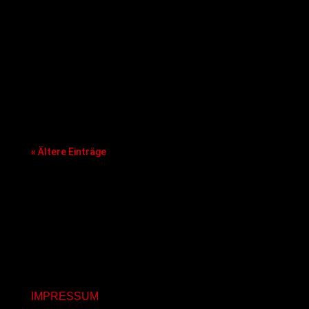
sportliche Kompetenz und die personellen
Strukturen mit einigen bekannten heimischen
Basketball-Gesichtern. Davon erhofft sich die
BBA die notwendige Schlagkraft, um die
nächsten von allen Nachwuchsstandorten der
BBL, ProA und ProB geforderten
Professionalisierungsschritte mitgehen zu
können.
« Ältere Einträge
IMPRESSUM