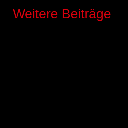
Weitere Beiträge
In der kommenden Saison stehen mit Elias
Genous und Luca-Noel Nickel zwei Spieler der
Basketball-Akademie GIESSEN 46ers im Profi-
Kader der GIESSEN 46ers. Die beiden 17-jährigen
NBBL-Spieler werden mit einem dreijährigen
Fördervertrag ausgestattet,