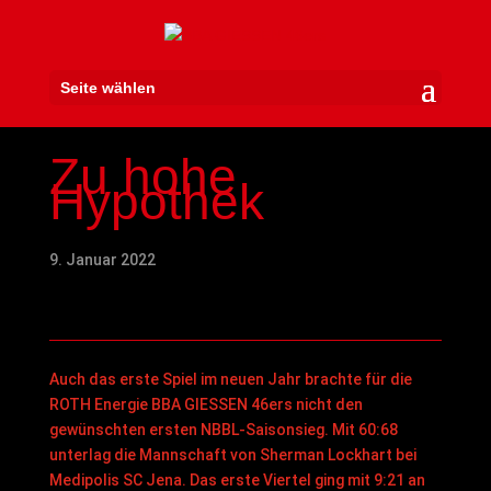
Seite wählen
Zu hohe
Hypothek
9. Januar 2022
Auch das erste Spiel im neuen Jahr brachte für die
ROTH Energie BBA GIESSEN 46ers nicht den
gewünschten ersten NBBL-Saisonsieg. Mit 60:68
unterlag die Mannschaft von Sherman Lockhart bei
Medipolis SC Jena. Das erste Viertel ging mit 9:21 an