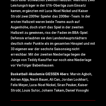
nach einer schwachen zweiten Halbzeit. Während zwei
Leistungsträger in der U16-Oberliga zum Einsatz
kamen, ergänzten mit Luca-Noel Nickel und Kaiser
Strobl zwei 2009er Spieler das 2008er-Team. In der
ersten Halbzeit waren beide Teams auch auf
Augenhöhe, doch statt das Spiel in der zweiten
Halbzeit zu gewinnen, riss der Faden im BBA-Spiel.
Defensiv erlaubten sie den Landeshauptstädtern
deutlich mehr Punkte als im gesamten Hinspiel und mit
33 eigenen war der sechste Saisonsieg nicht
erreichbar. Mit der zweiten Niederlage liegen die
Jungs von Teddy Kaeuffer nur noch eine Niederlage
vor Verfolger Babenhausen.
Basketball-Akademie GIESSEN 46ers:
Marvin Agboh,
Adrian Aljija, Neoh Bauer, Ali Can, Jordan Lockhart,
Felix Meyer, Luca-Noel Nickel, Siran Peuker, Kaiser
Strobl, Louis Sutor, Johann Takam, Daniel Vosoghi