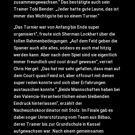
zusammengewachsen.“ Das bestätigte auch sein
Trainer Tobi Bender: „Jeder hatte gute Laune, das ist
immer das Wichtigste bei so einem Turnier.“
„Das Turnier war von Anfang bis Ende super
organisiert“, freute sich Sherman Lockhart über die
tollen Rahmenbedingungen. „Auf dem Feld geben die
Spanier auch alle alles, sodass es auch mal hitzig
werden kann. Aber nach dem Spiel sind sie eigentlich
immer freundlich und cool drauf gewesen“, verriet
Chris Herget. „Das hat mir sehr gefallen, dass man auf
dem Court quasi Feind ist, aber offcourt mit denen
super reden konnte und sich über Erfahrungen
austauschen konnte.“ „Beide Mannschaften haben bei
den Valencia-Verantwortlichen einen bleibenden
Eindruck hinterlassen“, erzählt der
Nachwuchskoordinator mit Stolz. Im Finale gab es
dabei sogar Unterstützung vom Team aus Bilbao,
deren Trainer bis zur Grundschule in Kassel
aufgewachsen war. Nach einem gemeinsamen