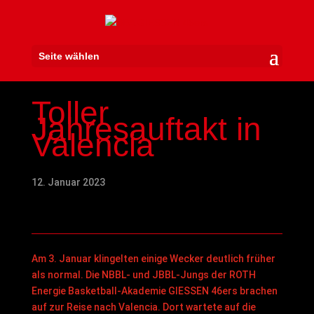
Seite wählen
Toller
Jahresauftakt in
Valencia
12. Januar 2023
Am 3. Januar klingelten einige Wecker deutlich früher
als normal. Die NBBL- und JBBL-Jungs der ROTH
Energie Basketball-Akademie GIESSEN 46ers brachen
auf zur Reise nach Valencia. Dort wartete auf die