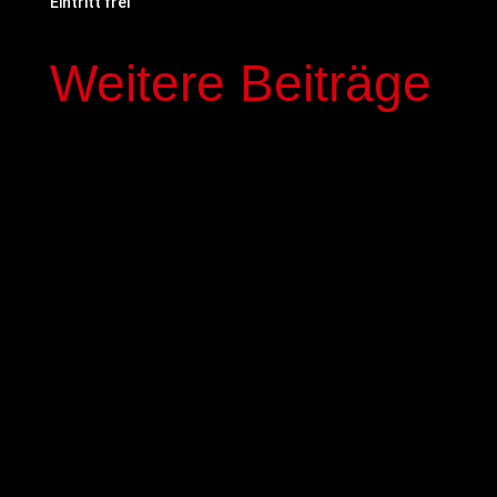
Eintritt frei
Weitere Beiträge
In der kommenden Saison stehen mit Elias
Genous und Luca-Noel Nickel zwei Spieler der
Basketball-Akademie GIESSEN 46ers im Profi-
Kader der GIESSEN 46ers. Die beiden 17-jährigen
NBBL-Spieler werden mit einem dreijährigen
Fördervertrag ausgestattet,