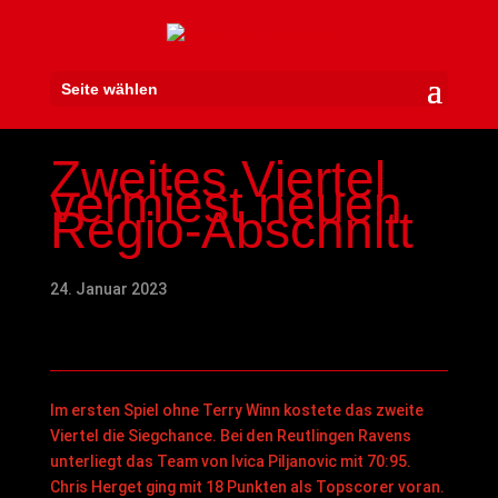
Seite wählen
Zweites Viertel
vermiest neuen
Regio-Abschnitt
24. Januar 2023
Im ersten Spiel ohne Terry Winn kostete das zweite
Viertel die Siegchance. Bei den Reutlingen Ravens
unterliegt das Team von Ivica Piljanovic mit 70:95.
Chris Herget ging mit 18 Punkten als Topscorer voran.