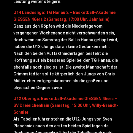
Leistung weiter steigern.
U14 Landesliga: TG Hanau 2 – Basketball-Akademie
GIESSEN 46ers 2 (Samstag, 17:00 Uhr, Jahnhalle)
Ganz aus den Köpfen wird die Niederlage vom
vergangenen Wochenende nicht verschwunden sein,
doch wenn am Samstag der Ball in Hanau getippt wird,
haben die U13-Jungs daran keine Gedanken mehr.
Nach den beiden Auftaktniederlagen besteht die
Hoffnung auf ein besseres Spiel bei der TG Hanau, die
ebenfalls noch sieglos ist. Die zweite Mannschaft der
Grimmstädter sollte körperlich den Jungs von Chris
Müller eher entgegenkommen als die großen und
physischen Gegner zuvor.
U12 Oberliga: Basketball-Akademie GIESSEN 46ers –
SV Dreieichenhain (Samstag, 15:00 Uhr, Willy-Brandt-
Schule)
Als Tabellenführer stehen die U12-Jungs von Sven
Plaschnick nach den ersten beiden Spieltagen da.
Doch hohe Aussagekraft hat die Tabelle noch nicht,