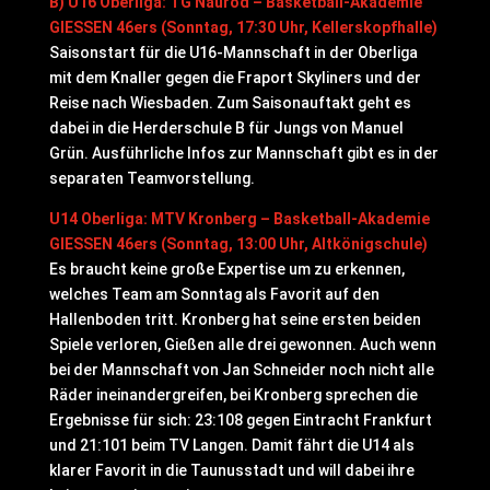
B) U16 Oberliga: TG Naurod – Basketball-Akademie
GIESSEN 46ers (Sonntag, 17:30 Uhr, Kellerskopfhalle)
Saisonstart für die U16-Mannschaft in der Oberliga
mit dem Knaller gegen die Fraport Skyliners und der
Reise nach Wiesbaden. Zum Saisonauftakt geht es
dabei in die Herderschule B für Jungs von Manuel
Grün. Ausführliche Infos zur Mannschaft gibt es in der
separaten Teamvorstellung.
U14 Oberliga: MTV Kronberg – Basketball-Akademie
GIESSEN 46ers (Sonntag, 13:00 Uhr, Altkönigschule)
Es braucht keine große Expertise um zu erkennen,
welches Team am Sonntag als Favorit auf den
Hallenboden tritt. Kronberg hat seine ersten beiden
Spiele verloren, Gießen alle drei gewonnen. Auch wenn
bei der Mannschaft von Jan Schneider noch nicht alle
Räder ineinandergreifen, bei Kronberg sprechen die
Ergebnisse für sich: 23:108 gegen Eintracht Frankfurt
und 21:101 beim TV Langen. Damit fährt die U14 als
klarer Favorit in die Taunusstadt und will dabei ihre